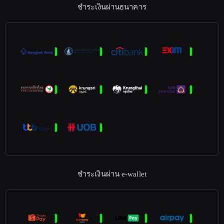
ชำระเงินผ่านธนาคาร
ชำระเงินผ่าน e-wallet