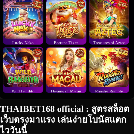
Lucky Neko
Fortune Tiger
Treasures of Aztec
Wild Bandito
Dreams of Macau
Rooster Rumble
THAIBET168 official : สูตรสล็อต
เว็บตรงมาแรง เล่นง่ายโบนัสแตก
ไววันนี้