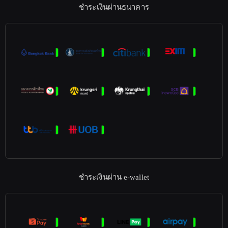
ชำระเงินผ่านธนาคาร
ชำระเงินผ่าน e-wallet