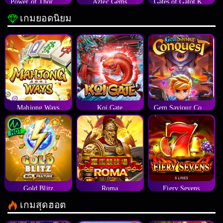
Power of Thor Megaways
Aztec Gems
Gates of Gatot Kaca
เกมยอดนิยม
Mahjong Ways
Koi Gate
Gem Saviour Conquest
Gold Blitz
Roma
Fiery Sevens
เกมสุดฮอต