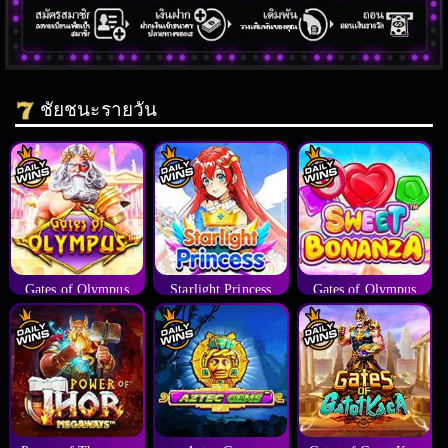
ชัยชนะรายวัน
Gates of Olympus
Starlight Princess
Gates of Olympus